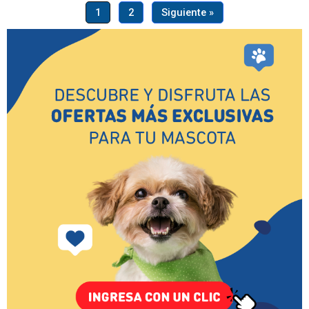
1
2
Siguiente »