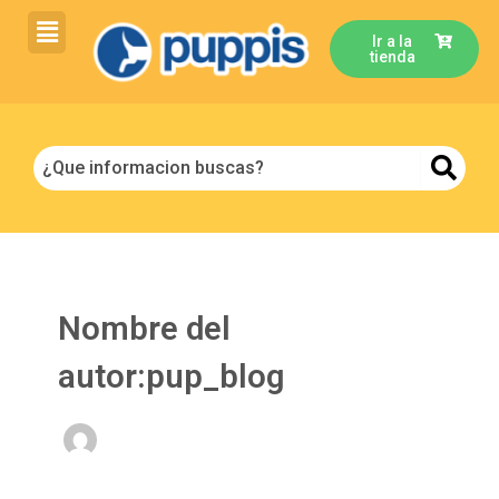
Ir
Post
al
pagination
Ir a la
tienda
contenido
Nombre del
autor:pup_blog